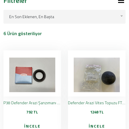
Filtreler
En Son Eklenen, En Başta
6 Ürün gösteriliyor
P38 Defender Arazi Şanzımanı Ön Arka Flanş Keçesi FTC4939
Defender Arazi Vites Topuzu FTC3852
792 TL
1248 TL
İNCELE
İNCELE