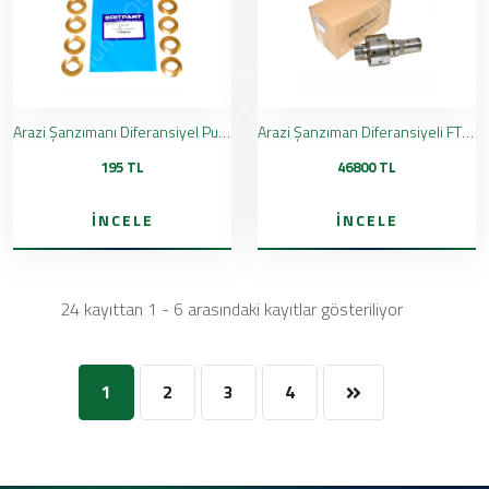
Arazi Şanzımanı Diferansiyel Pulu FRC6968
Arazi Şanzıman Diferansiyeli FTC5207 FRC7926
195 TL
46800 TL
İNCELE
İNCELE
24 kayıttan 1 - 6 arasındaki kayıtlar gösteriliyor
1
2
3
4