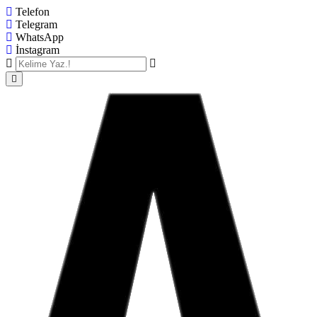
Telefon
Telegram
WhatsApp
İnstagram