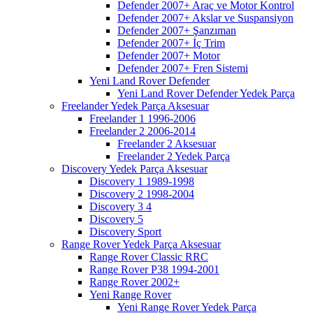
Defender 2007+ Araç ve Motor Kontrol
Defender 2007+ Akslar ve Suspansiyon
Defender 2007+ Şanzıman
Defender 2007+ İç Trim
Defender 2007+ Motor
Defender 2007+ Fren Sistemi
Yeni Land Rover Defender
Yeni Land Rover Defender Yedek Parça
Freelander Yedek Parça Aksesuar
Freelander 1 1996-2006
Freelander 2 2006-2014
Freelander 2 Aksesuar
Freelander 2 Yedek Parça
Discovery Yedek Parça Aksesuar
Discovery 1 1989-1998
Discovery 2 1998-2004
Discovery 3 4
Discovery 5
Discovery Sport
Range Rover Yedek Parça Aksesuar
Range Rover Classic RRC
Range Rover P38 1994-2001
Range Rover 2002+
Yeni Range Rover
Yeni Range Rover Yedek Parça