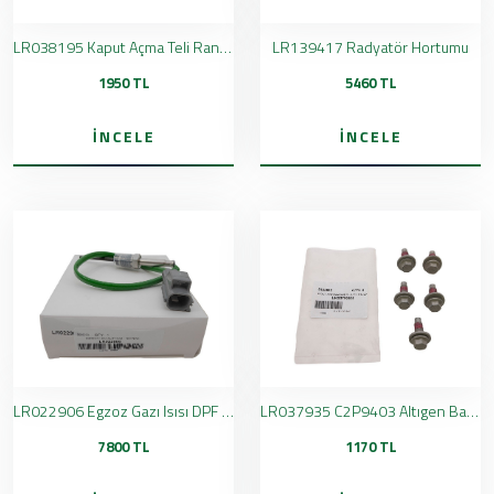
LR038195 Kaput Açma Teli Range Rover
LR139417 Radyatör Hortumu
1950 TL
5460 TL
İNCELE
İNCELE
LR022906 Egzoz Gazı Isısı DPF Sensörü
LR037935 C2P9403 Altıgen Başlı Civata M10x25
7800 TL
1170 TL