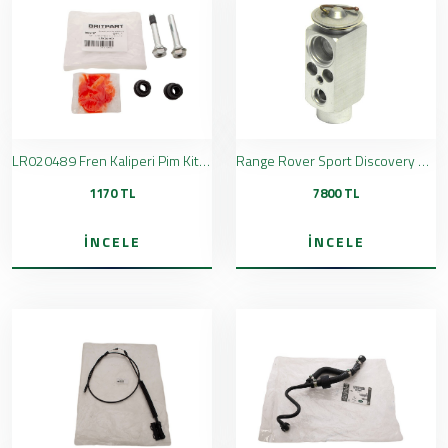
LR020489 Fren Kaliperi Pim Kiti Britpart
Range Rover Sport Discovery Klima Valfi JQD500010
1170 TL
7800 TL
İNCELE
İNCELE