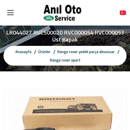
LR044027 RVC500020 RVC000054 RVC000053
Üst Kapak
Anasayfa
Ürünler
Range rover yedek parça aksesuar
Range rover sport