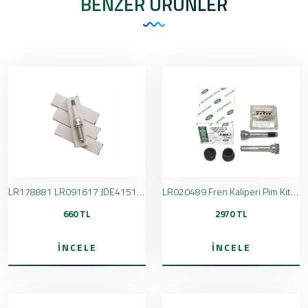
BENZER ÜRÜNLER
LR178881 LR091617 JDE41510 JDE38685 Benzinli Buji Champion
LR020489 Fren Kaliperi Pim Kiti Orijinal
660 TL
2970 TL
İNCELE
İNCELE