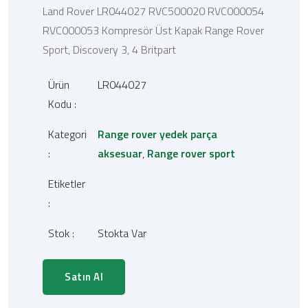
Land Rover LR044027 RVC500020 RVC000054
RVC000053 Kompresör Üst Kapak Range Rover
Sport, Discovery 3, 4 Britpart
Ürün
LR044027
Kodu :
Kategori
Range rover yedek parça
:
aksesuar
,
Range rover sport
Etiketler
:
Stok :
Stokta Var
Satın Al